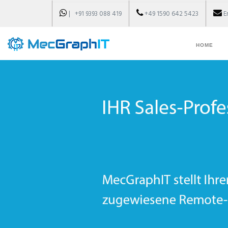
| +91 9393 088 419
+49 1590 642 5423
E
HOME